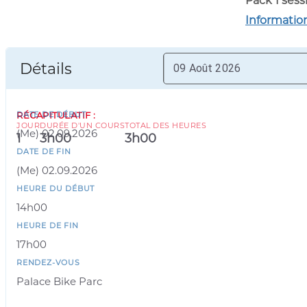
Pack 1 sess
Informatio
Détails
DATE DE DÉBUT
RÉCAPITULATIF
:
JOUR
DURÉE D'UN COURS
TOTAL DES HEURES
(
Me
)
02.09.2026
1
3h00
3h00
DATE DE FIN
(
Me
)
02.09.2026
HEURE DU DÉBUT
14h00
HEURE DE FIN
17h00
RENDEZ-VOUS
Palace Bike Parc