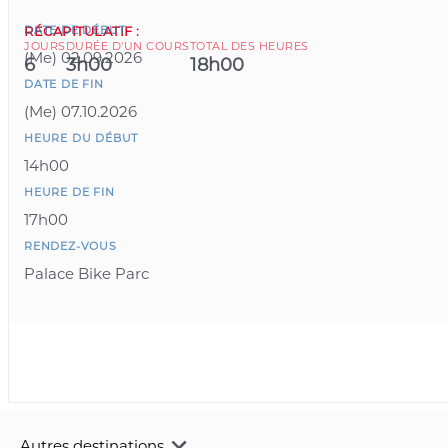
DATE DE DÉBUT
RÉCAPITULATIF
:
JOURS
DURÉE D'UN COURS
TOTAL DES HEURES
(
Me
)
02.09.2026
6
3h00
18h00
DATE DE FIN
(
Me
)
07.10.2026
HEURE DU DÉBUT
14h00
HEURE DE FIN
17h00
RENDEZ-VOUS
Palace Bike Parc
Autres destinations