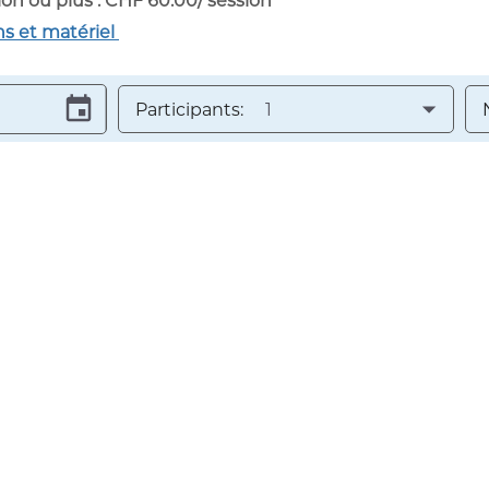
ion ou plus : CHF 60.00/ session
ns et matériel
Participants:
1