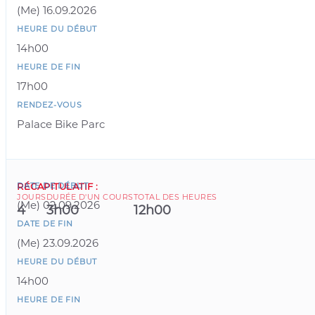
(
Me
)
16.09.2026
HEURE DU DÉBUT
14h00
HEURE DE FIN
17h00
RENDEZ-VOUS
Palace Bike Parc
DATE DE DÉBUT
RÉCAPITULATIF
:
JOURS
DURÉE D'UN COURS
TOTAL DES HEURES
(
Me
)
02.09.2026
4
3h00
12h00
DATE DE FIN
(
Me
)
23.09.2026
HEURE DU DÉBUT
14h00
HEURE DE FIN