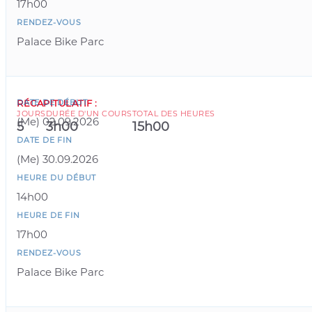
17h00
RENDEZ-VOUS
Palace Bike Parc
DATE DE DÉBUT
RÉCAPITULATIF
:
JOURS
DURÉE D'UN COURS
TOTAL DES HEURES
(
Me
)
02.09.2026
5
3h00
15h00
DATE DE FIN
(
Me
)
30.09.2026
HEURE DU DÉBUT
14h00
HEURE DE FIN
17h00
RENDEZ-VOUS
Palace Bike Parc