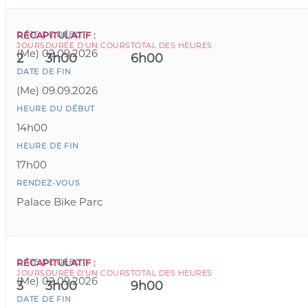
DATE DE DÉBUT
RÉCAPITULATIF
:
JOURS
DURÉE D'UN COURS
TOTAL DES HEURES
(
Me
)
02.09.2026
2
3h00
6h00
DATE DE FIN
(
Me
)
09.09.2026
HEURE DU DÉBUT
14h00
HEURE DE FIN
17h00
RENDEZ-VOUS
Palace Bike Parc
DATE DE DÉBUT
RÉCAPITULATIF
:
JOURS
DURÉE D'UN COURS
TOTAL DES HEURES
(
Me
)
02.09.2026
3
3h00
9h00
DATE DE FIN