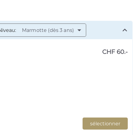
Niveau:
Marmotte (dès 3 ans)
CHF 60.-
sélectionner