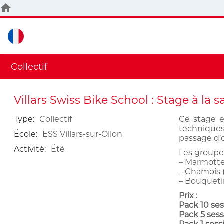
Collectif
Villars Swiss Bike School : Stage à la s
Type
:
Collectif
Ce stage e
techniques 
École
:
ESS Villars-sur-Ollon
passage d’o
Activité
:
Été
Les groupes
– Marmotte
– Chamois (
– Bouquetin
Prix :
Pack 10 ses
Pack 5 sess