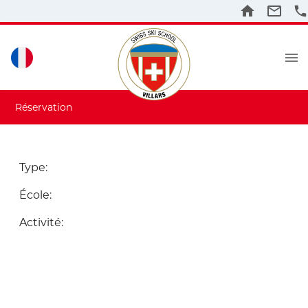
Réservation
Type
:
École
:
Activité
: