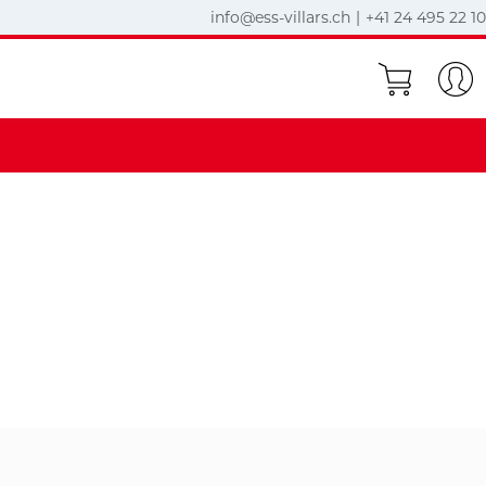
info@ess-villars.ch
|
+41 24 495 22 10