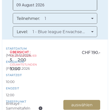
Teilnehmer:
1
Level:
1 - Blue league Erwachsene
STARTDATUM
ÜBERSICHT
:
CHF 190.-
(
Mo
)
21.12.2026
TAGE
KURSDAUER
5
2:00
ENDDATUM
GESAMTSTUNDEN
(
Fr
)
25.12.2026
10:00
STARTZEIT
10:00
ENDZEIT
12:00
TREFFPUNKT
Bretaye -
auswählen
Sammeltafeln