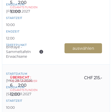
5
2:00
ENDDATUM
GESAMTSTUNDEN
(
Fr
)
01.01.2027
10:00
STARTZEIT
10:00
ENDZEIT
12:00
TREFFPUNKT
Bretaye -
auswählen
Sammeltafeln
Erwachsene
STARTDATUM
ÜBERSICHT
:
CHF 215.-
(
Mo
)
28.12.2026
TAGE
KURSDAUER
6
2:00
ENDDATUM
GESAMTSTUNDEN
(
Sa
)
02.01.2027
12:00
STARTZEIT
10:00