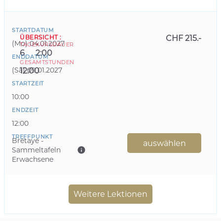
STARTDATUM
ÜBERSICHT
:
CHF 215.-
(
Mo
)
04.01.2027
TAGE
KURSDAUER
6
2:00
ENDDATUM
GESAMTSTUNDEN
(
Sa
)
09.01.2027
12:00
STARTZEIT
10:00
ENDZEIT
12:00
TREFFPUNKT
Bretaye -
auswählen
Sammeltafeln
Erwachsene
Weitere Lektionen