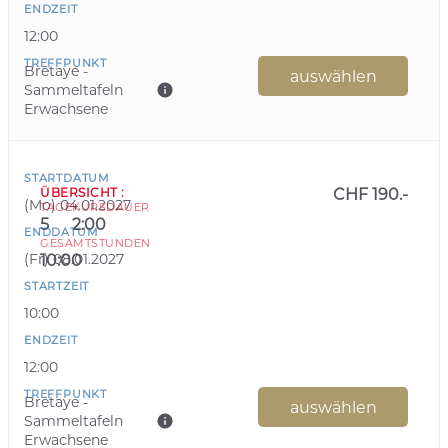
ENDZEIT
12:00
TREFFPUNKT
Bretaye -
auswählen
Sammeltafeln
Erwachsene
STARTDATUM
ÜBERSICHT
:
CHF 190.-
(
Mo
)
04.01.2027
TAGE
KURSDAUER
5
2:00
ENDDATUM
GESAMTSTUNDEN
(
Fr
)
08.01.2027
10:00
STARTZEIT
10:00
ENDZEIT
12:00
TREFFPUNKT
Bretaye -
auswählen
Sammeltafeln
Erwachsene