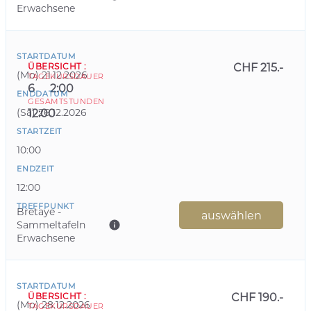
Erwachsene
STARTDATUM
ÜBERSICHT
:
CHF 215.-
(
Mo
)
21.12.2026
TAGE
KURSDAUER
6
2:00
ENDDATUM
GESAMTSTUNDEN
(
Sa
)
26.12.2026
12:00
STARTZEIT
10:00
ENDZEIT
12:00
TREFFPUNKT
Bretaye -
auswählen
Sammeltafeln
Erwachsene
STARTDATUM
ÜBERSICHT
:
CHF 190.-
(
Mo
)
28.12.2026
TAGE
KURSDAUER