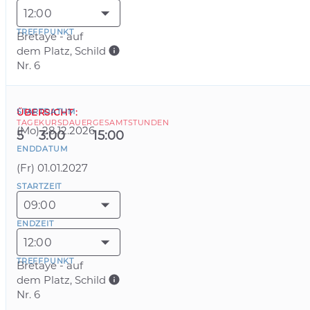
12:00
TREFFPUNKT
Bretaye - auf
dem Platz, Schild
Nr. 6
STARTDATUM
ÜBERSICHT
:
TAGE
KURSDAUER
GESAMTSTUNDEN
(
Mo
)
28.12.2026
5
3:00
15:00
ENDDATUM
(
Fr
)
01.01.2027
STARTZEIT
09:00
ENDZEIT
12:00
TREFFPUNKT
Bretaye - auf
dem Platz, Schild
Nr. 6