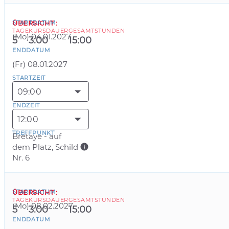
STARTDATUM
ÜBERSICHT
:
TAGE
KURSDAUER
GESAMTSTUNDEN
(
Mo
)
04.01.2027
5
3:00
15:00
ENDDATUM
(
Fr
)
08.01.2027
STARTZEIT
09:00
ENDZEIT
12:00
TREFFPUNKT
Bretaye - auf
dem Platz, Schild
Nr. 6
STARTDATUM
ÜBERSICHT
:
TAGE
KURSDAUER
GESAMTSTUNDEN
(
Mo
)
08.02.2027
5
3:00
15:00
ENDDATUM