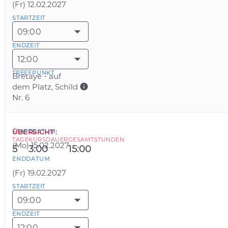
(
Fr
)
12.02.2027
STARTZEIT
09:00
ENDZEIT
12:00
TREFFPUNKT
Bretaye - auf
dem Platz, Schild
Nr. 6
STARTDATUM
ÜBERSICHT
:
TAGE
KURSDAUER
GESAMTSTUNDEN
(
Mo
)
15.02.2027
5
3:00
15:00
ENDDATUM
(
Fr
)
19.02.2027
STARTZEIT
09:00
ENDZEIT
12:00