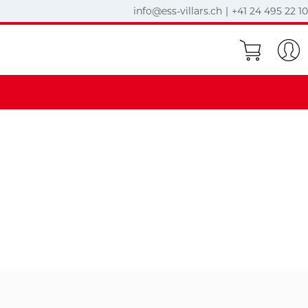
info@ess-villars.ch
|
+41 24 495 22 10