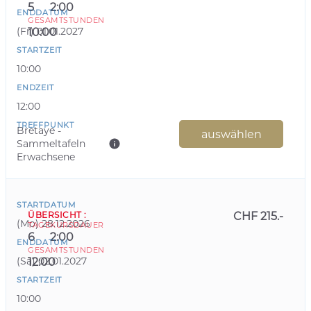
5
2:00
ENDDATUM
GESAMTSTUNDEN
(
Fr
)
01.01.2027
10:00
STARTZEIT
10:00
ENDZEIT
12:00
TREFFPUNKT
Bretaye -
auswählen
Sammeltafeln
Erwachsene
STARTDATUM
ÜBERSICHT
:
CHF 215.-
(
Mo
)
28.12.2026
TAGE
KURSDAUER
6
2:00
ENDDATUM
GESAMTSTUNDEN
(
Sa
)
02.01.2027
12:00
STARTZEIT
10:00