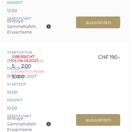
ENDZEIT
12:00
TREFFPUNKT
Bretaye -
auswählen
Sammeltafeln
Erwachsene
STARTDATUM
ÜBERSICHT
:
CHF 190.-
(
Mo
)
04.01.2027
TAGE
KURSDAUER
5
2:00
ENDDATUM
GESAMTSTUNDEN
(
Fr
)
08.01.2027
10:00
STARTZEIT
10:00
ENDZEIT
12:00
TREFFPUNKT
Bretaye -
auswählen
Sammeltafeln
Erwachsene