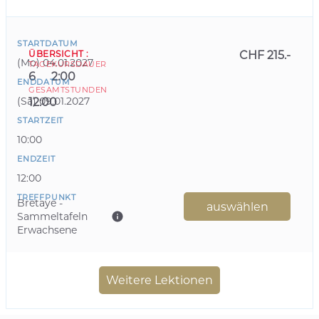
STARTDATUM
ÜBERSICHT
:
CHF 215.-
(
Mo
)
04.01.2027
TAGE
KURSDAUER
6
2:00
ENDDATUM
GESAMTSTUNDEN
(
Sa
)
09.01.2027
12:00
STARTZEIT
10:00
ENDZEIT
12:00
TREFFPUNKT
Bretaye -
auswählen
Sammeltafeln
Erwachsene
Weitere Lektionen