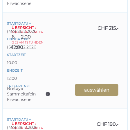
Erwachsene
STARTDATUM
ÜBERSICHT
:
CHF 215.-
(
Mo
)
21.12.2026
TAGE
KURSDAUER
6
2:00
ENDDATUM
GESAMTSTUNDEN
(
Sa
)
26.12.2026
12:00
STARTZEIT
10:00
ENDZEIT
12:00
TREFFPUNKT
Bretaye -
auswählen
Sammeltafeln
Erwachsene
STARTDATUM
ÜBERSICHT
:
CHF 190.-
(
Mo
)
28.12.2026
TAGE
KURSDAUER