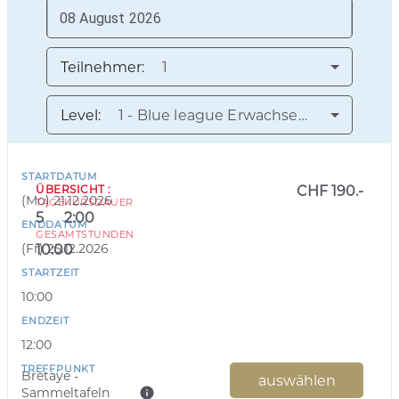
Teilnehmer:
1
Level:
1 - Blue league Erwachsene
STARTDATUM
ÜBERSICHT
:
CHF 190.-
(
Mo
)
21.12.2026
TAGE
KURSDAUER
5
2:00
ENDDATUM
GESAMTSTUNDEN
(
Fr
)
25.12.2026
10:00
STARTZEIT
10:00
ENDZEIT
12:00
TREFFPUNKT
Bretaye -
auswählen
Sammeltafeln